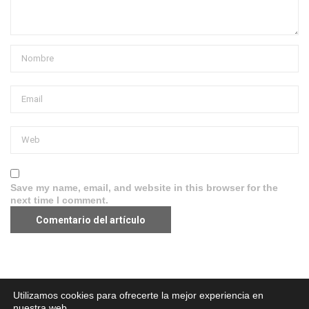
Save my name, email, and website in this browser for the
next time I comment.
Aviso legal
·
Política de Privacidad
·
Política de Cookies
Utilizamos cookies para ofrecerte la mejor experiencia en
nuestra web.