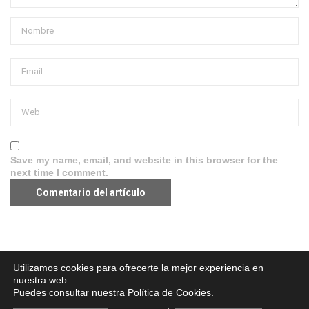
Save my name, email, and website in this browser for the
next time I comment.
Aviso legal
·
Política de Privacidad
·
Política de Cookies
Utilizamos cookies para ofrecerte la mejor experiencia en
nuestra web.
Puedes consultar nuestra
Política de Cookies
.