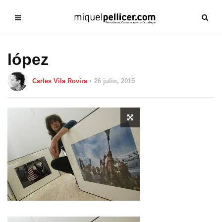
lópez
Carles Vila Rovira
26 julio, 2015