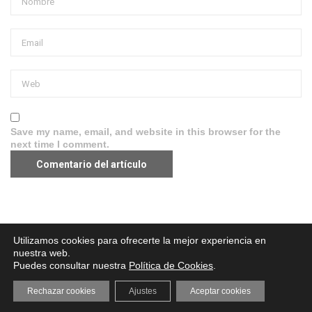
Save my name, email, and website in this browser for the
next time I comment.
Aviso legal
·
Política de Privacidad
·
Política de Cookies
Utilizamos cookies para ofrecerte la mejor experiencia en
nuestra web.
Puedes consultar nuestra
Política de Cookies
.
Rechazar cookies
Ajustes
Aceptar cookies