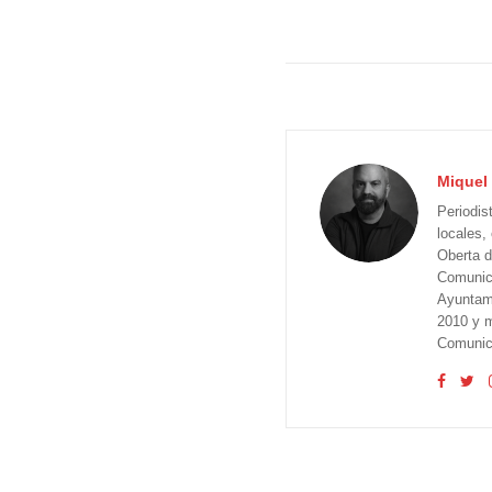
Miquel 
Periodis
locales,
Oberta d
Comunica
Ayuntam
2010 y m
Comunica