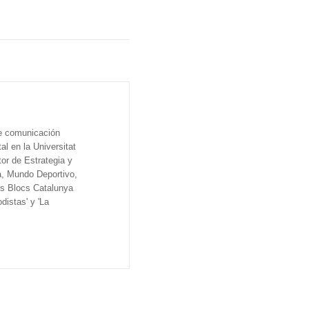
de comunicación
al en la Universitat
tor de Estrategia y
a, Mundo Deportivo,
os Blocs Catalunya
distas' y 'La