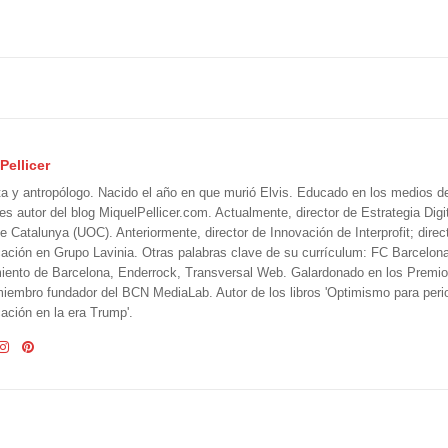
Pellicer
ta y antropólogo. Nacido el año en que murió Elvis. Educado en los medios 
 es autor del blog MiquelPellicer.com. Actualmente, director de Estrategia Digit
e Catalunya (UOC). Anteriormente, director de Innovación de Interprofit; direc
ción en Grupo Lavinia. Otras palabras clave de su currículum: FC Barcelon
iento de Barcelona, Enderrock, Transversal Web. Galardonado en los Premi
iembro fundador del BCN MediaLab. Autor de los libros 'Optimismo para perio
ción en la era Trump'.