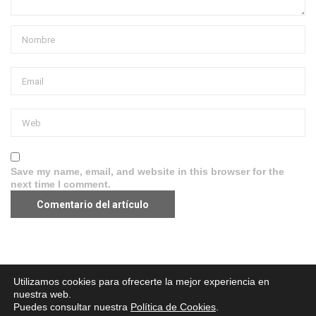
Save my name, email, and website in this browser for the
next time I comment.
Aviso legal
·
Política de Privacidad
·
Política de Cookies
Utilizamos cookies para ofrecerte la mejor experiencia en
nuestra web.
Puedes consultar nuestra
Política de Cookies
.