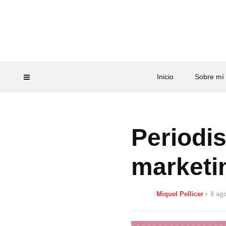
Inicio
Sobre mí
Periodi
marketi
Miquel Pellicer
8 ag