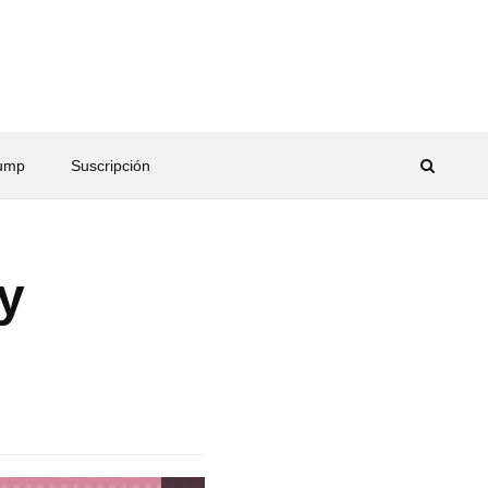
rump
Suscripción
y