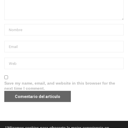
Save my name, email, and website in this browser for the
next time I comment.
Aviso legal
·
Política de Privacidad
·
Política de Cookies
Utilizamos cookies para ofrecerte la mejor experiencia en