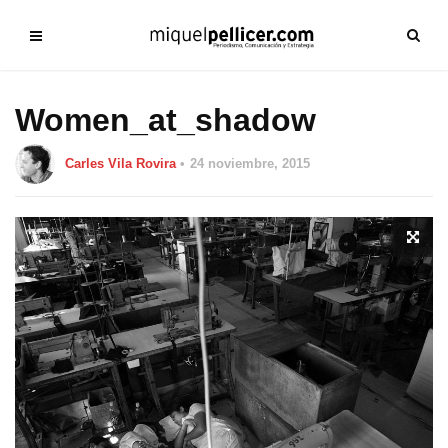
Women_at_shadow
Carles Vila Rovira
24 noviembre, 2015