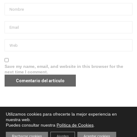
Save my name, email, and website in this browser for the
next time I comment.
Aviso legal
·
Política de Privacidad
·
Política de Cookies
Utilizamos cookies para ofrecerte la mejor experiencia en
nuestra web.
Puedes consultar nuestra
Política de Cookies
.
Rechazar cookies
Ajustes
Aceptar cookies