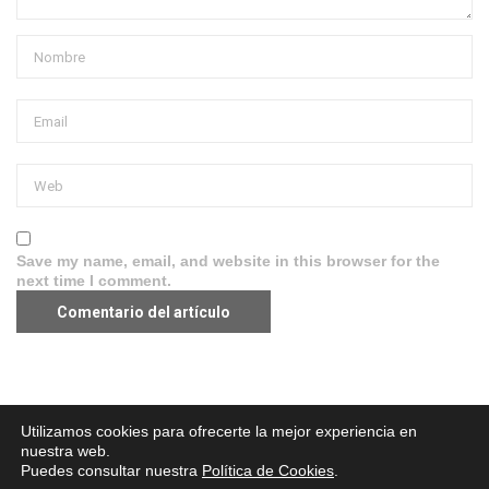
Save my name, email, and website in this browser for the
next time I comment.
Aviso legal
·
Política de Privacidad
·
Política de Cookies
Utilizamos cookies para ofrecerte la mejor experiencia en
nuestra web.
Puedes consultar nuestra
Política de Cookies
.