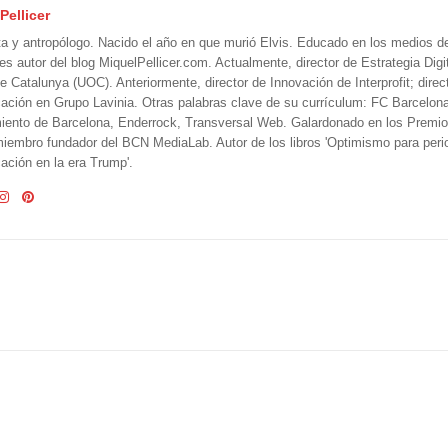
Pellicer
ta y antropólogo. Nacido el año en que murió Elvis. Educado en los medios 
 es autor del blog MiquelPellicer.com. Actualmente, director de Estrategia Digit
e Catalunya (UOC). Anteriormente, director de Innovación de Interprofit; direc
ción en Grupo Lavinia. Otras palabras clave de su currículum: FC Barcelon
iento de Barcelona, Enderrock, Transversal Web. Galardonado en los Premi
iembro fundador del BCN MediaLab. Autor de los libros 'Optimismo para perio
ción en la era Trump'.