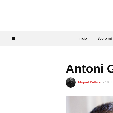
Inicio
Sobre mí
Antoni 
Miquel Pellicer
18 d