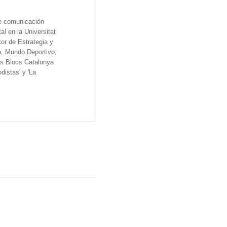
de comunicación
al en la Universitat
tor de Estrategia y
a, Mundo Deportivo,
os Blocs Catalunya
distas' y 'La