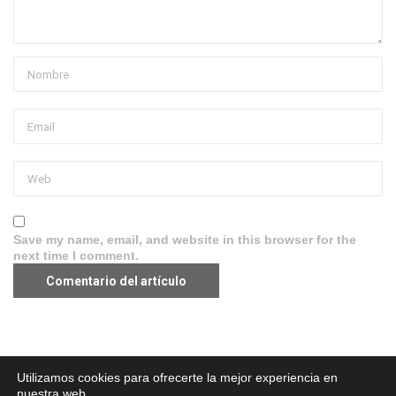
Save my name, email, and website in this browser for the
next time I comment.
Aviso legal
·
Política de Privacidad
·
Política de Cookies
Utilizamos cookies para ofrecerte la mejor experiencia en
nuestra web.