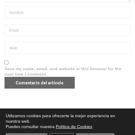
Save my name, email, and website in this browser for the
next time I comment.
Aviso legal
·
Política de Privacidad
·
Política de Cookies
Utilizamos cookies para ofrecerte la mejor experiencia en
nuestra web.
Puedes consultar nuestra
Política de Cookies
.