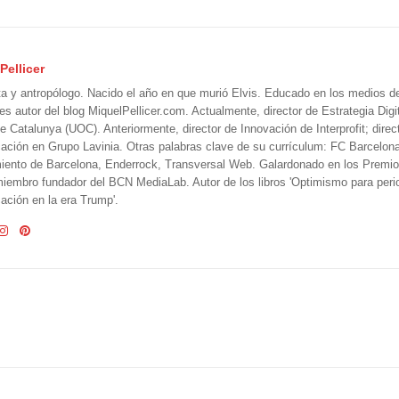
Pellicer
ta y antropólogo. Nacido el año en que murió Elvis. Educado en los medios 
 es autor del blog MiquelPellicer.com. Actualmente, director de Estrategia Digit
e Catalunya (UOC). Anteriormente, director de Innovación de Interprofit; direc
ción en Grupo Lavinia. Otras palabras clave de su currículum: FC Barcelon
iento de Barcelona, Enderrock, Transversal Web. Galardonado en los Premi
iembro fundador del BCN MediaLab. Autor de los libros 'Optimismo para perio
ción en la era Trump'.