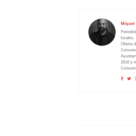
Miquel 
Periodis
locales,
Oberta d
Comunica
Ayuntam
2010 y m
Comunica