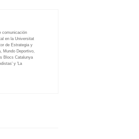
de comunicación
al en la Universitat
tor de Estrategia y
a, Mundo Deportivo,
os Blocs Catalunya
distas' y 'La