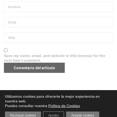
Save my name, email, and website in this browser for the
next time I comment.
Aviso legal
·
Política de Privacidad
·
Política de Cookies
Utilizamos cookies para ofrecerte la mejor experiencia en
nuestra web.
Puedes consultar nuestra
Política de Cookies
.
Rechazar cookies
Ajustes
Aceptar cookies