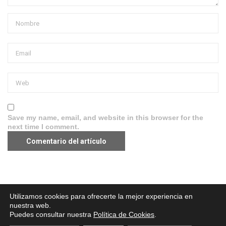
Save my name, email, and website in this browser for the
next time I comment.
Aviso legal
·
Política de Privacidad
·
Política de Cookies
Utilizamos cookies para ofrecerte la mejor experiencia en
nuestra web.
Puedes consultar nuestra
Política de Cookies
.