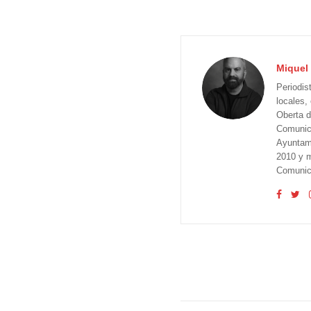
Miquel 
Periodis
locales,
Oberta d
Comunica
Ayuntam
2010 y m
Comunica