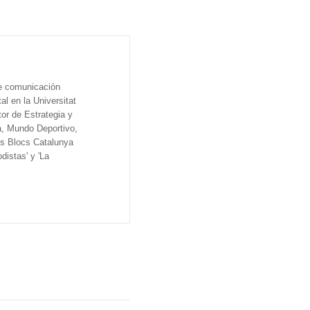
de comunicación
al en la Universitat
tor de Estrategia y
a, Mundo Deportivo,
os Blocs Catalunya
distas' y 'La