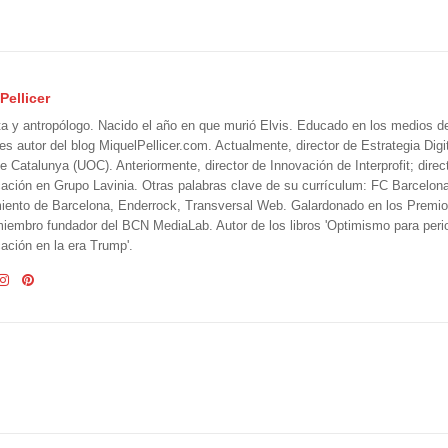
Pellicer
ta y antropólogo. Nacido el año en que murió Elvis. Educado en los medios 
 es autor del blog MiquelPellicer.com. Actualmente, director de Estrategia Digit
e Catalunya (UOC). Anteriormente, director de Innovación de Interprofit; direc
ción en Grupo Lavinia. Otras palabras clave de su currículum: FC Barcelon
iento de Barcelona, Enderrock, Transversal Web. Galardonado en los Premi
iembro fundador del BCN MediaLab. Autor de los libros 'Optimismo para perio
ción en la era Trump'.