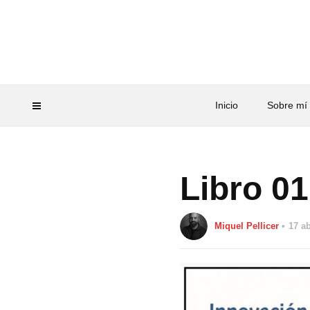
Inicio
Sobre mí
Libro 01
Miquel Pellicer
17 ab