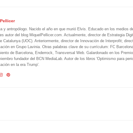
Pellicer
ta y antropólogo. Nacido el año en que murió Elvis. Educado en los medios 
 es autor del blog MiquelPellicer.com. Actualmente, director de Estrategia Digit
e Catalunya (UOC). Anteriormente, director de Innovación de Interprofit; direc
ción en Grupo Lavinia. Otras palabras clave de su currículum: FC Barcelon
iento de Barcelona, Enderrock, Transversal Web. Galardonado en los Premi
iembro fundador del BCN MediaLab. Autor de los libros 'Optimismo para perio
ción en la era Trump'.