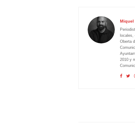
Miquel 
Periodis
locales,
Oberta d
Comunica
Ayuntam
2010 y m
Comunica