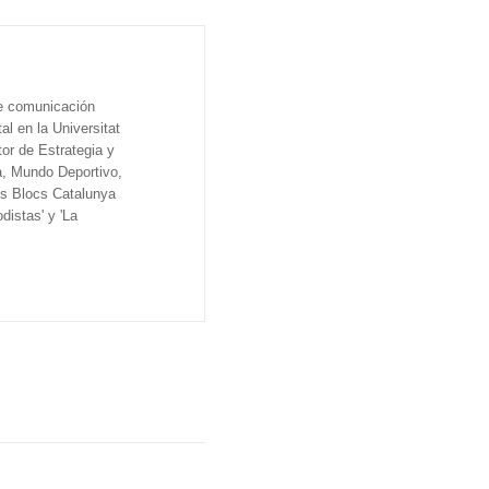
de comunicación
al en la Universitat
tor de Estrategia y
a, Mundo Deportivo,
os Blocs Catalunya
distas' y 'La