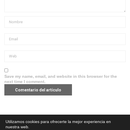
Save my name, email, and website in this browser for the
next time I comment.
Aviso legal
·
Política de Privacidad
·
Política de Cookies
Utilizamos cookies para ofrecerte la mejor experiencia en
nuestra web.