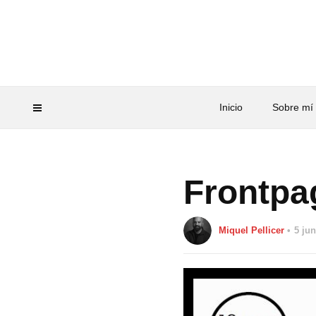
Inicio
Sobre mí
Frontpa
Miquel Pellicer
5 jun