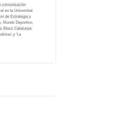
de comunicación
al en la Universitat
tor de Estrategia y
a, Mundo Deportivo,
os Blocs Catalunya
distas' y 'La