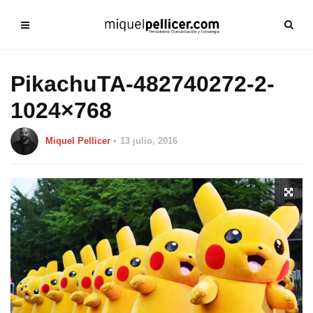
PikachuTA-482740272-2-
1024×768
Miquel Pellicer
13 julio, 2016