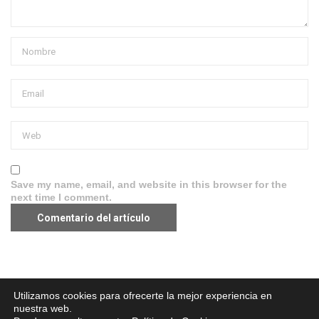
Save my name, email, and website in this browser for the
next time I comment.
Aviso legal
·
Política de Privacidad
·
Política de Cookies
Utilizamos cookies para ofrecerte la mejor experiencia en
nuestra web.