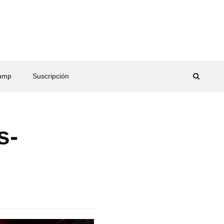
rump
Suscripción
s-