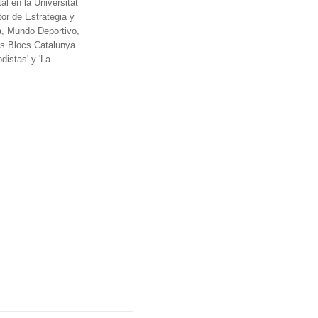
al en la Universitat
tor de Estrategia y
a, Mundo Deportivo,
os Blocs Catalunya
distas' y 'La