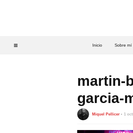
Inicio
Sobre mí
martin-
garcia-
Miquel Pellicer
1 oc