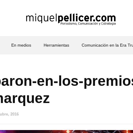
En medios
Herramientas
Comunicación en la Era T
baron-en-los-premio
marquez
tubre, 2016