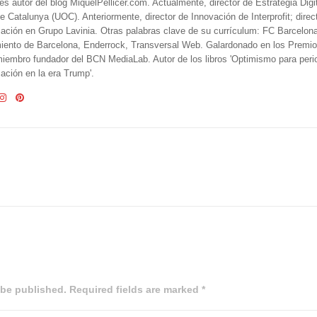
 es autor del blog MiquelPellicer.com. Actualmente, director de Estrategia Digit
e Catalunya (UOC). Anteriormente, director de Innovación de Interprofit; direc
ción en Grupo Lavinia. Otras palabras clave de su currículum: FC Barcelon
iento de Barcelona, Enderrock, Transversal Web. Galardonado en los Premi
iembro fundador del BCN MediaLab. Autor de los libros 'Optimismo para perio
ción en la era Trump'.
 be published. Required fields are marked *