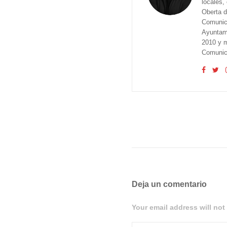
locales,
Oberta d
Comunica
Ayuntam
2010 y m
Comunica
Deja un comentario
Your email address will not