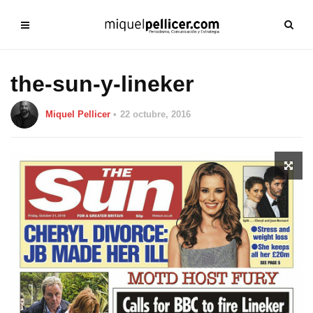
the-sun-y-lineker
Miquel Pellicer
22 octubre, 2016