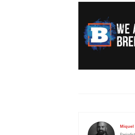
Miquel 
Periodis