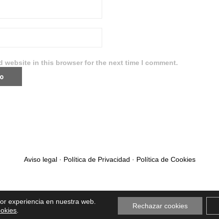
 website in this browser for the next time I comment.
Aviso legal
·
Política de Privacidad
·
Política de Cookies
jor experiencia en nuestra web.
Rechazar cookies
ookies
.