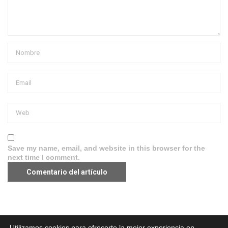
Save my name, email, and website in this browser for the
next time I comment.
Aviso legal
·
Política de Privacidad
·
Política de Cookies
Utilizamos cookies para ofrecerte la mejor experiencia en