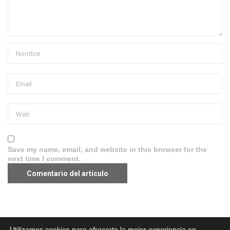
Save my name, email, and website in this browser for the
next time I comment.
Aviso legal
·
Política de Privacidad
·
Política de Cookies
Utilizamos cookies para ofrecerte la mejor experiencia en