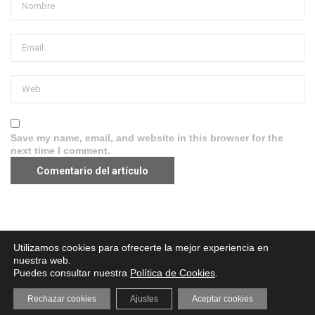
Save my name, email, and website in this browser for the
next time I comment.
Aviso legal
·
Política de Privacidad
·
Política de Cookies
Utilizamos cookies para ofrecerte la mejor experiencia en
nuestra web.
Puedes consultar nuestra
Política de Cookies
.
Rechazar cookies
Ajustes
Aceptar cookies