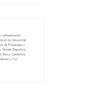
de comunicación
al en la Universitat
tor de Estrategia y
a, Mundo Deportivo,
os Blocs Catalunya
distas' y 'La