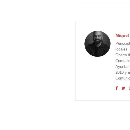
Miquel 
Periodis
locales,
Oberta d
Comunica
Ayuntam
2010 y m
Comunica