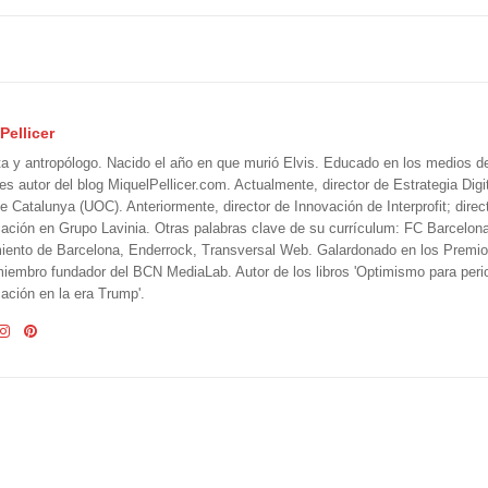
Pellicer
ta y antropólogo. Nacido el año en que murió Elvis. Educado en los medios 
 es autor del blog MiquelPellicer.com. Actualmente, director de Estrategia Digit
e Catalunya (UOC). Anteriormente, director de Innovación de Interprofit; direc
ción en Grupo Lavinia. Otras palabras clave de su currículum: FC Barcelon
iento de Barcelona, Enderrock, Transversal Web. Galardonado en los Premi
iembro fundador del BCN MediaLab. Autor de los libros 'Optimismo para perio
ción en la era Trump'.