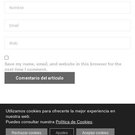
Save my name, email, and website in this browser for the
next time I comment.
Aviso legal
·
Política de Privacidad
·
Política de Cookies
Utilizamos cookies para ofrecerte la mejor experiencia en
nuestra web.
Puedes consultar nuestra
Política de Cookies
.
Rechazar cookies
Ajustes
Aceptar cookies