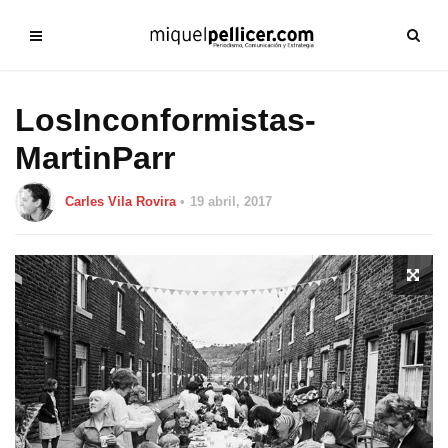
LosInconformistas-
MartinParr
Carles Vila Rovira
19 abril, 2017