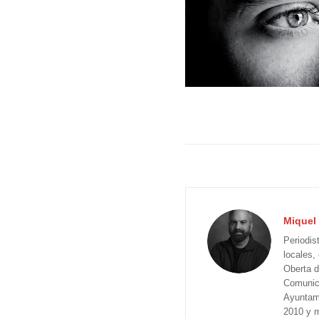
Miquel 
Periodis
locales,
Oberta d
Comunica
Ayuntam
2010 y m