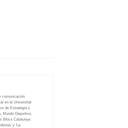
de comunicación
al en la Universitat
tor de Estrategia y
a, Mundo Deportivo,
os Blocs Catalunya
distas' y 'La