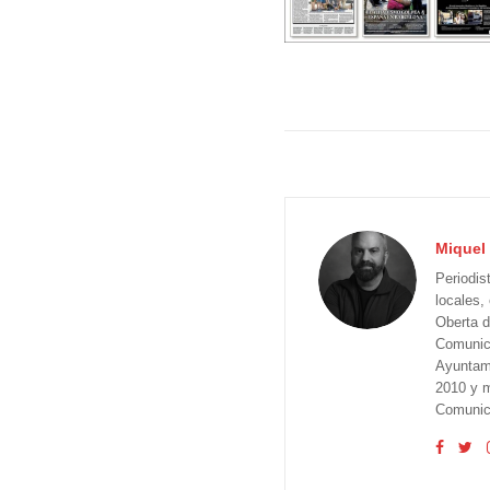
Miquel 
Periodis
locales,
Oberta d
Comunica
Ayuntam
2010 y m
Comunica