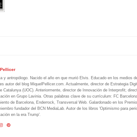
Pellicer
ta y antropólogo. Nacido el año en que murió Elvis. Educado en los medios 
 es autor del blog MiquelPellicer.com. Actualmente, director de Estrategia Digit
e Catalunya (UOC). Anteriormente, director de Innovación de Interprofit; direc
ción en Grupo Lavinia. Otras palabras clave de su currículum: FC Barcelon
iento de Barcelona, Enderrock, Transversal Web. Galardonado en los Premi
iembro fundador del BCN MediaLab. Autor de los libros 'Optimismo para perio
ción en la era Trump'.