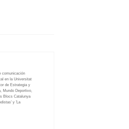
de comunicación
al en la Universitat
tor de Estrategia y
a, Mundo Deportivo,
os Blocs Catalunya
distas' y 'La