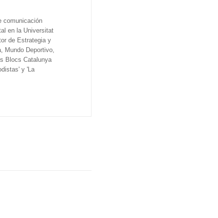
de comunicación
al en la Universitat
tor de Estrategia y
a, Mundo Deportivo,
os Blocs Catalunya
distas' y 'La