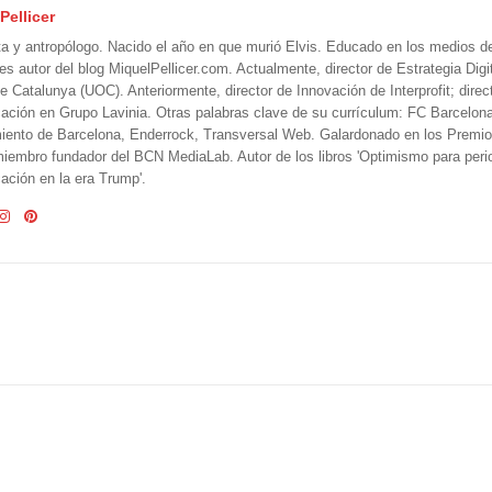
Pellicer
ta y antropólogo. Nacido el año en que murió Elvis. Educado en los medios 
 es autor del blog MiquelPellicer.com. Actualmente, director de Estrategia Digit
e Catalunya (UOC). Anteriormente, director de Innovación de Interprofit; direc
ción en Grupo Lavinia. Otras palabras clave de su currículum: FC Barcelon
iento de Barcelona, Enderrock, Transversal Web. Galardonado en los Premi
iembro fundador del BCN MediaLab. Autor de los libros 'Optimismo para perio
ción en la era Trump'.