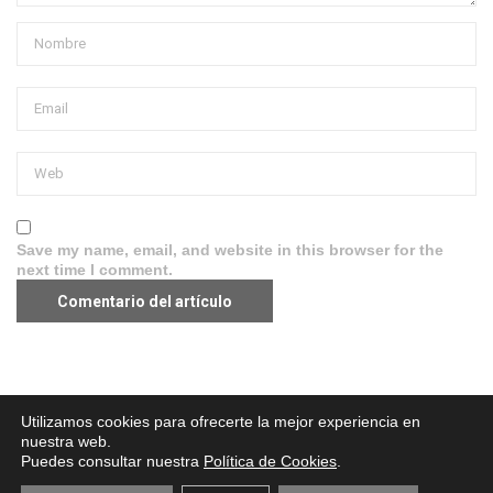
Save my name, email, and website in this browser for the
next time I comment.
Aviso legal
·
Política de Privacidad
·
Política de Cookies
Utilizamos cookies para ofrecerte la mejor experiencia en
nuestra web.
Puedes consultar nuestra
Política de Cookies
.