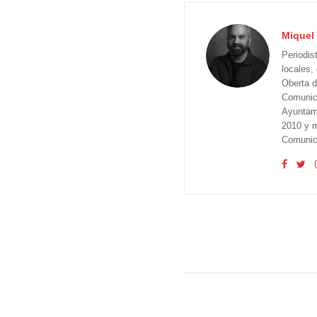
Miquel 
Periodis
locales,
Oberta d
Comunica
Ayuntam
2010 y m
Comunica