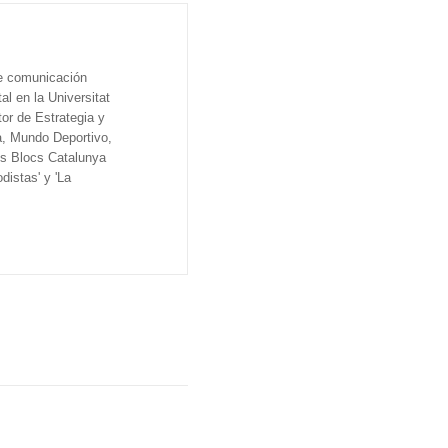
de comunicación
al en la Universitat
tor de Estrategia y
a, Mundo Deportivo,
os Blocs Catalunya
distas' y 'La