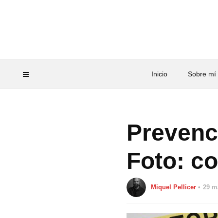
Inicio
Sobre mí
Prevenci
Foto: c
Miquel Pellicer
29 m