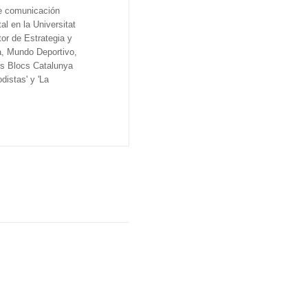
de comunicación
al en la Universitat
tor de Estrategia y
a, Mundo Deportivo,
os Blocs Catalunya
distas' y 'La