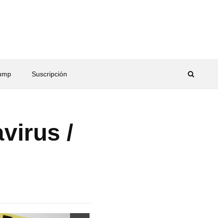
rump
Suscripción
virus /