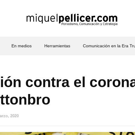
En medios
Herramientas
Comunicación en la Era T
ón contra el corona
ottonbro
arzo, 2020