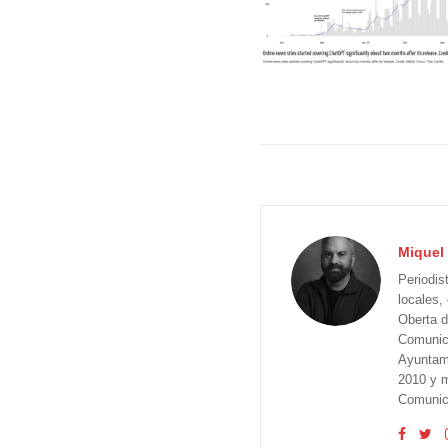
Miquel 
Periodis
locales,
Oberta d
Comunica
Ayuntam
2010 y m
Comunica