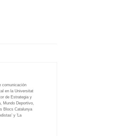
de comunicación
al en la Universitat
tor de Estrategia y
a, Mundo Deportivo,
os Blocs Catalunya
distas' y 'La