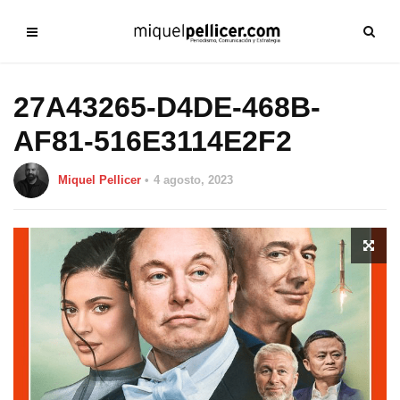
27A43265-D4DE-468B-
AF81-516E3114E2F2
Miquel Pellicer
4 agosto, 2023