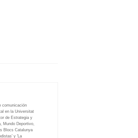
de comunicación
al en la Universitat
tor de Estrategia y
a, Mundo Deportivo,
os Blocs Catalunya
distas' y 'La