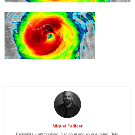
Miquel Pellicer
Periodista y antropólogo. Nacido el año en que murió Elvis.