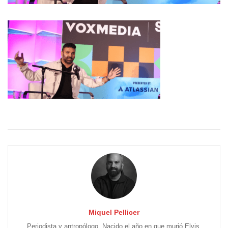
Miquel Pellicer
Periodista y antropólogo. Nacido el año en que murió Elvis.