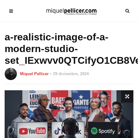
a-realistic-image-of-a-
modern-studio-
set_IExwvv0QTCifyO1CB8
Miquel Pellicer
29 diciembre, 2024