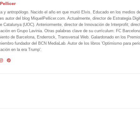
Pellicer
ta y antropólogo. Nacido el año en que murió Elvis. Educado en los medios 
 es autor del blog MiquelPellicer.com. Actualmente, director de Estrategia Digit
e Catalunya (UOC). Anteriormente, director de Innovación de Interprofit; direc
ción en Grupo Lavinia. Otras palabras clave de su currículum: FC Barcelon
iento de Barcelona, Enderrock, Transversal Web. Galardonado en los Premi
iembro fundador del BCN MediaLab. Autor de los libros 'Optimismo para perio
ción en la era Trump'.