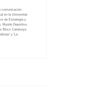
de comunicación
al en la Universitat
tor de Estrategia y
a, Mundo Deportivo,
os Blocs Catalunya
distas' y 'La