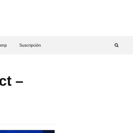
rump
Suscripción
ct –