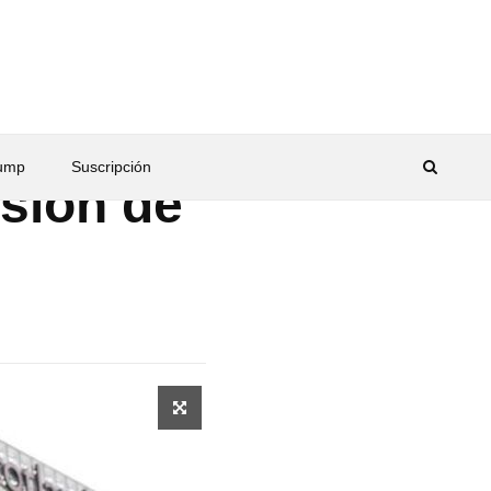
rump
Suscripción
isión de