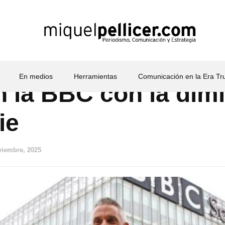
En medios
Herramientas
Comunicación en la Era T
n la BBC con la dim
ie
viembre, 2025