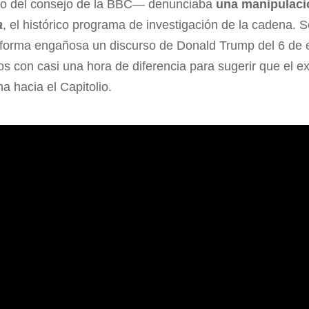
o del consejo de la BBC— denunciaba
una manipulaci
a
, el histórico programa de investigación de la cadena. 
 forma engañosa un discurso de Donald Trump del 6 de 
 con casi una hora de diferencia para sugerir que el ex
a hacia el Capitolio.