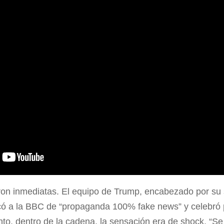
on inmediatas. El equipo de Trump, encabezado por su 
ficó a la BBC de “propaganda 100% fake news” y celebró
nto, dentro de la cadena, la sensación era de shock. “S