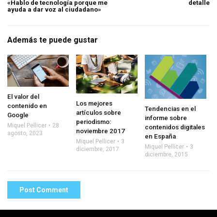
«Hablo de tecnología porque me
detalle
ayuda a dar voz al ciudadano»
Además te puede gustar
El valor del
Los mejores
contenido en
Tendencias en el
artículos sobre
Google
informe sobre
periodismo:
Miquel Pellicer
28
contenidos digitales
noviembre 2017
agosto, 2023
en España
Miquel Pellicer
3
Miquel Pellicer
3
diciembre, 2017
diciembre, 2015
Post Comment