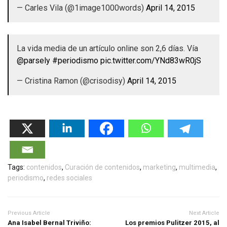
— Carles Vila (@1image1000words)
April 14, 2015
La vida media de un artículo online son 2,6 días. Vía
@parsely
#periodismo
pic.twitter.com/YNd83wR0jS
— Cristina Ramon (@crisodisy)
April 14, 2015
Tags:
contenidos
,
Curación de contenidos
,
marketing
,
multimedia
,
periodismo
,
redes sociales
Previous Article
Next Article
Ana Isabel Bernal Triviño:
Los premios Pulitzer 2015, al