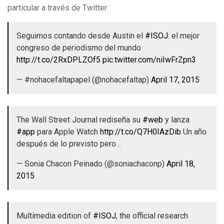
particular a través de Twitter:
Seguimos contando desde Austin el
#ISOJ
: el mejor
congreso de periodismo del mundo
http://t.co/2RxDPLZOf5
pic.twitter.com/niIwFrZpn3
— #nohacefaltapapel (@nohacefaltap)
April 17, 2015
The Wall Street Journal rediseña su
#web
y lanza
#app
para Apple Watch
http://t.co/Q7H0IAzDib
Un año
después de lo previsto pero…
— Sonia Chacon Peinado (@soniachaconp)
April 18,
2015
Multimedia edition of
#ISOJ
, the official research