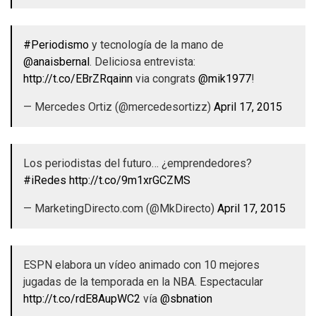
#Periodismo
y tecnología de la mano de
@anaisbernal
. Deliciosa entrevista:
http://t.co/EBrZRqainn
via congrats
@mik1977
!
— Mercedes Ortiz (@mercedesortizz)
April 17, 2015
Los periodistas del futuro… ¿emprendedores?
#iRedes
http://t.co/9m1xrGCZMS
— MarketingDirecto.com (@MkDirecto)
April 17, 2015
ESPN elabora un vídeo animado con 10 mejores
jugadas de la temporada en la NBA. Espectacular
http://t.co/rdE8AupWC2
vía
@sbnation