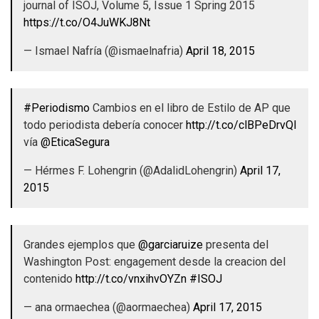
journal of ISOJ, Volume 5, Issue 1 Spring 2015
https://t.co/O4JuWKJ8Nt
— Ismael Nafría (@ismaelnafria)
April 18, 2015
#Periodismo
Cambios en el libro de Estilo de AP que
todo periodista debería conocer
http://t.co/clBPeDrvQI
vía
@EticaSegura
— Hérmes F. Lohengrin (@AdalidLohengrin)
April 17,
2015
Grandes ejemplos que
@garciaruize
presenta del
Washington Post: engagement desde la creacion del
contenido
http://t.co/vnxihvOYZn
#ISOJ
— ana ormaechea (@aormaechea)
April 17, 2015