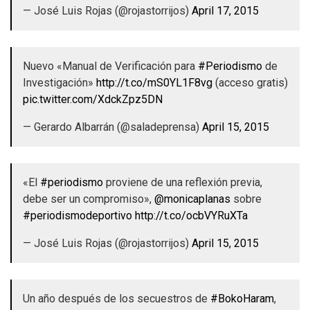
— José Luis Rojas (@rojastorrijos)
April 17, 2015
Nuevo «Manual de Verificación para
#Periodismo
de
Investigación»
http://t.co/mS0YL1F8vg
(acceso gratis)
pic.twitter.com/XdckZpz5DN
— Gerardo Albarrán (@saladeprensa)
April 15, 2015
«El
#periodismo
proviene de una reflexión previa,
debe ser un compromiso»,
@monicaplanas
sobre
#periodismodeportivo
http://t.co/ocbVYRuXTa
— José Luis Rojas (@rojastorrijos)
April 15, 2015
Un año después de los secuestros de
#BokoHaram
,