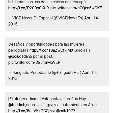
hablamos con una de las chicas que escapó
http://t.co/P2G0pGIXLY
pic.twitter.com/hCQcd6wCKE
— VICE News En Español (@VICENewsEs)
April 14,
2015
Desafíos y oportunidades para las mujeres
periodistas
http://t.co/sSaZwCfPMX
Gracias a
@pciudadano
por el post.
pic.twitter.com/8GJnBM5VEF
— Hangouts Periodismo (@HangoutsPer)
April 14,
2015
[
#fotoperiodismo
] Entrevista a Frédéric Noy
@fuddish
,sobre la alegría y el sufrimiento en África
http://t.co/5eaVKkPCCj
vía
@mik1977