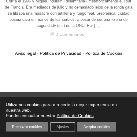
Corría el 1995 y Miguel Indurain «dinamitaba» metafóricamente el Tour
de Francia. Era mediados de julio y no demasiado lejos de la ronda gala
se libraba una masacre con artillería y fuego real. Srebrenica, ciudad
bosnia caía en manos de los serbios, a pesar de ser una «zona de
seguridad» (sic) de la ONU. Por […]
0 Comentarios
chat_bubble
Aviso legal
·
Política de Privacidad
·
Política de Cookies
Utilizamos cookies para ofrecerte la mejor experiencia en
nuestra web.
Puedes consultar nuestra
Política de Cookies
.
Rechazar cookies
Ajustes
Aceptar cookies