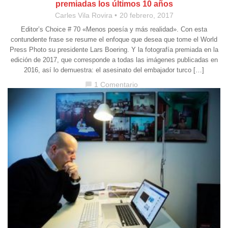
premiadas los últimos 10 años
Carles Vila Rovira
20 febrero, 2017
Editor’s Choice # 70 «Menos poesía y más realidad». Con esta
contundente frase se resume el enfoque que desea que tome el World
Press Photo su presidente Lars Boering. Y la fotografía premiada en la
edición de 2017, que corresponde a todas las imágenes publicadas en
2016, así lo demuestra: el asesinato del embajador turco […]
1 Comentario
chat_bubble