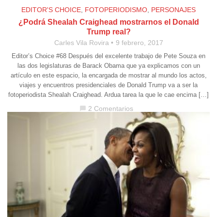
EDITOR'S CHOICE
,
FOTOPERIODISMO
,
PERSONAJES
¿Podrá Shealah Craighead mostrarnos el Donald
Trump real?
Carles Vila Rovira
9 febrero, 2017
Editor’s Choice #68 Después del excelente trabajo de Pete Souza en
las dos legislaturas de Barack Obama que ya explicamos con un
artículo en este espacio, la encargada de mostrar al mundo los actos,
viajes y encuentros presidenciales de Donald Trump va a ser la
fotoperiodista Shealah Craighead. Ardua tarea la que le cae encima […]
2 Comentarios
chat_bubble