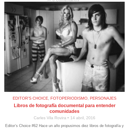
EDITOR'S CHOICE
,
FOTOPERIODISMO
,
PERSONAJES
Libros de fotografía documental para entender
comunidades
Carles Vila Rovira
14 abril, 2016
Editor’s Choice #62 Hace un año propusimos diez libros de fotografía y