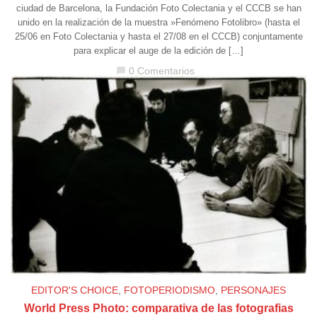
ciudad de Barcelona, la Fundación Foto Colectania y el CCCB se han
unido en la realización de la muestra »Fenómeno Fotolibro» (hasta el
25/06 en Foto Colectania y hasta el 27/08 en el CCCB) conjuntamente
para explicar el auge de la edición de […]
0 Comentarios
chat_bubble
EDITOR'S CHOICE
,
FOTOPERIODISMO
,
PERSONAJES
World Press Photo: comparativa de las fotografias