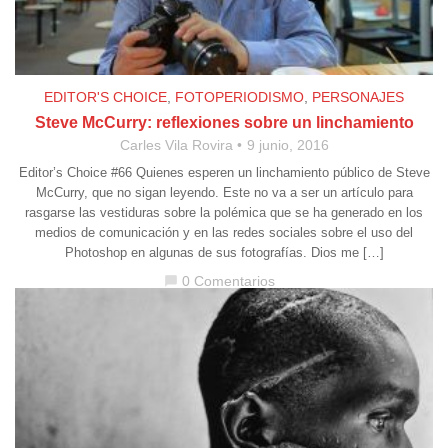
EDITOR'S CHOICE
,
FOTOPERIODISMO
,
PERSONAJES
Steve McCurry: reflexiones sobre un linchamiento
Carles Vila Rovira
9 junio, 2016
Editor’s Choice #66 Quienes esperen un linchamiento público de Steve
McCurry, que no sigan leyendo. Este no va a ser un artículo para
rasgarse las vestiduras sobre la polémica que se ha generado en los
medios de comunicación y en las redes sociales sobre el uso del
Photoshop en algunas de sus fotografías. Dios me […]
0 Comentarios
chat_bubble