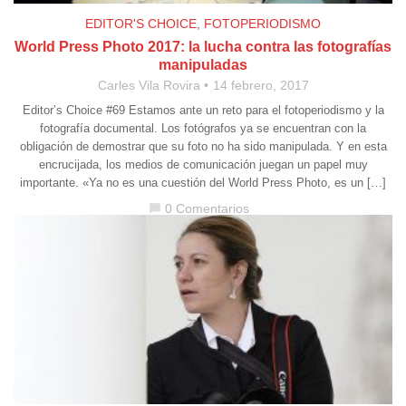
EDITOR'S CHOICE
,
FOTOPERIODISMO
World Press Photo 2017: la lucha contra las fotografías
manipuladas
Carles Vila Rovira
14 febrero, 2017
Editor’s Choice #69 Estamos ante un reto para el fotoperiodismo y la
fotografía documental. Los fotógrafos ya se encuentran con la
obligación de demostrar que su foto no ha sido manipulada. Y en esta
encrucijada, los medios de comunicación juegan un papel muy
importante. «Ya no es una cuestión del World Press Photo, es un […]
0 Comentarios
chat_bubble