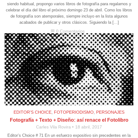
siendo habitual, propongo varios libros de fotografía para regalarnos y
celebrar el día del libro el próximo domingo 23 de abril. Como los libros
de fotografía son atemporales, siempre incluyo en la lista algunos
acabados de publicar y otros clásicos. Siguiendo la […]
0 Comentarios
chat_bubble
EDITOR'S CHOICE
,
FOTOPERIODISMO
,
PERSONAJES
Fotografía + Texto + Diseño: así renace el Fotolibro
Carles Vila Rovira
18 abril, 2017
Editor’s Choice # 71 En un esfuerzo expositivo sin precedentes en la