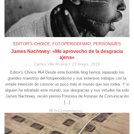
EDITOR'S CHOICE
,
FOTOPERIODISMO
,
PERSONAJES
James Nachtwey: «Me aprovecho de la desgracia
ajena»
Carles Vila Rovira
23 mayo, 2016
Editor’s Choice #64 Desde este humilde blog hemos repasado los
grandes maestros del fotoperiodismo y sus extensos trabajos con la
simple intención de conocer un poco más el mundo que nos rodea. Y si
alguien ha retratado este mundo, sus desgracias y sus virtudes ha sido
James Nachtwey, recién premio Princesa de Asturias de Comunicación
[…]
0 Comentarios
chat_bubble