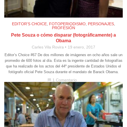
EDITOR'S CHOICE
,
FOTOPERIODISMO
,
PERSONAJES
,
PROFESIÓN
Pete Souza o cómo disparar (fotográficamente) a
Obama
Carles Vila Rovira
19 enero, 2017
Editor’s Choice #67 De dos millones de imágenes en ocho años sale un
promedio de 600 fotos al día. Esta es la ingente cantidad de fotografías
que ha realizado de los actos del 44º presidente de Estados Unidos el
fotógrafo oficial Pete Souza durante el mandato de Barack Obama.
1 Comentario
chat_bubble